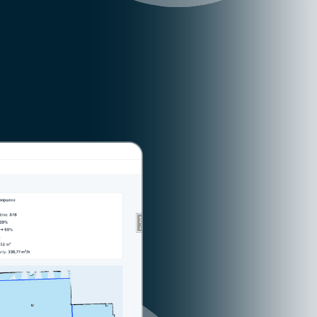
Статистика
по клинингу
помещения