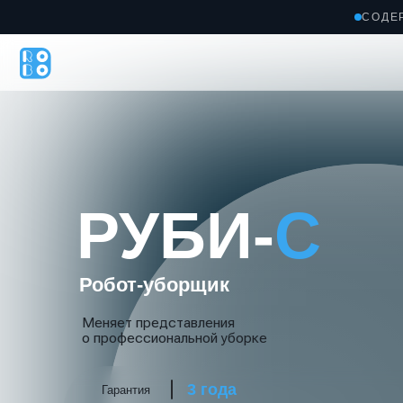
СОДЕ
Гла
РУБИ-
С
Робот-уборщик
Меняет представления
о профессиональной уборке
3 года
Гарантия
Автономность