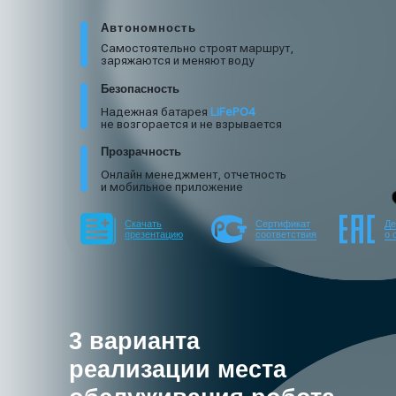
Самостоятельно строят маршрут,
заряжаются и меняют воду
Безопасность
Док- станция
3 в 1
Надежная батарея
LiFePO4
электроподзаряд
не возгорается и не взрывается
Прозрачность
Онлайн менеджмент, отчетность
и мобильное приложение
Скачать
Сертификат
Декларация
презентацию
соответствия
о соответств
3 варианта
реализации места
обслуживания робота
1