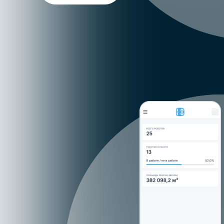
Все данные
по объектам
заказчика