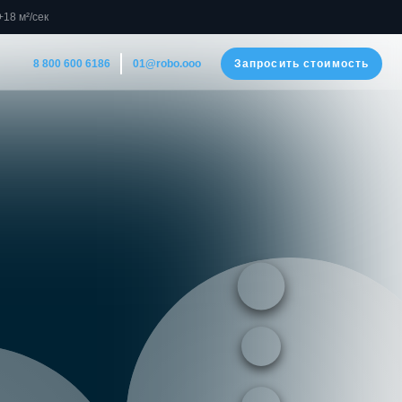
18 м²/сек
186
Запросить стоимость
01@robo.ooo