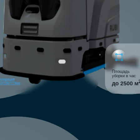
Площадь
Авто
уборки в час
работ
2
до 2500 м
10 
ии