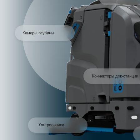
Ультрасоники
Цифровое ядро
Камеры глубины