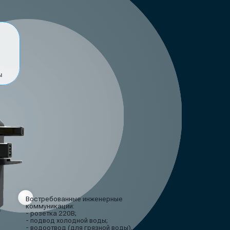
Востребованные инженерные
коммуникации:
- розетка 220В;
- подвод холодной воды;
- водоотвод (для грязной воды).