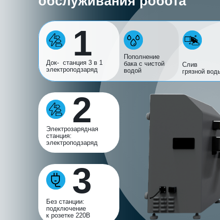
Пополнение
Док- станция 3 в 1
бака с чистой
Слив
электроподзаряд
водой
грязной воды
2
Электрозарядная
станция:
электроподзаряд
3
Без станции:
подключение
к розетке 220В