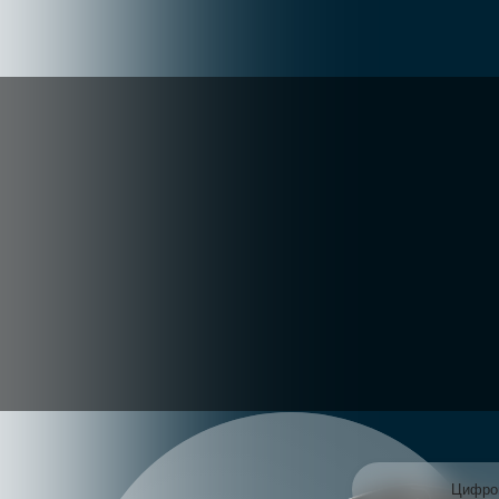
Цифровое ядро
Камеры глубины
Коннекторы док-станции