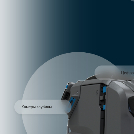
Коннекторы док-станции
Ультрасоники