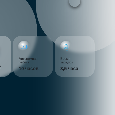
номная
Время
а
зарядки
часов
3,5 часа