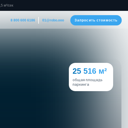
5 м²/сек
186
Запросить стоимость
01@robo.ooo
25 516 м²
общая площадь
паркинга