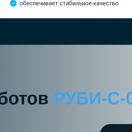
отов
РУБИ-С-03
5
роботов РУБИ-С-03
3 на −1 этаже · 2 на
Станции обслужива
Автономная подзар