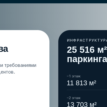
ИНФРАСТРУКТУРА
25 516 м²
паркинга
ебованиями
.
−1 этаж
11 813 м²
−2 этаж
13 703 м²
Высокая загруженность и по
автомобилей в течение всего