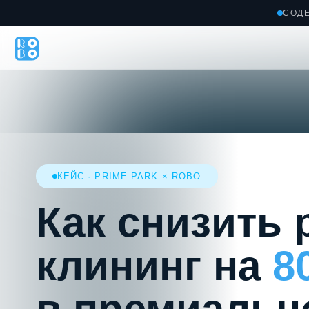
СОД
Гла
КЕЙС · PRIME PARK × ROBO
Как снизить р
клининг на
80
в премиально