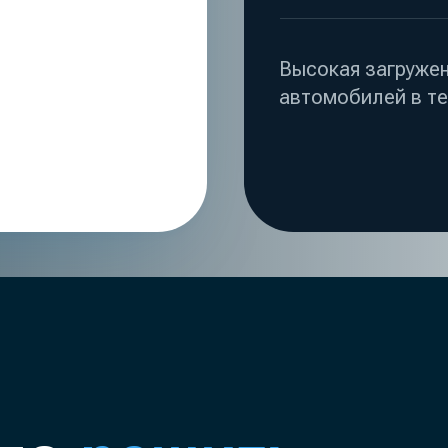
о
решить
рупных паркингов:
03