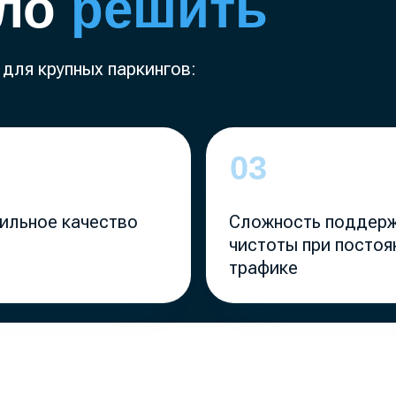
е качество
Сложность поддержания
чистоты при постоянном
трафике
обеспечивает стабильное качество
адапт