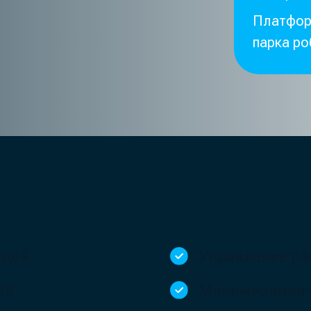
Минимизация человечес
жимы