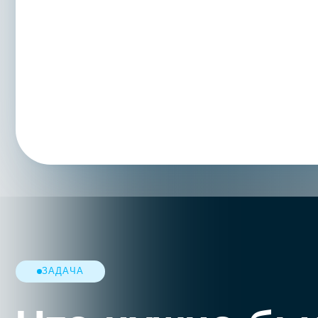
ЗАДАЧА
Что нужно был
Клиент столкнулся с типичными проблемами для к
01
02