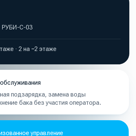
 без участия оператора.
управление
FMS
— единый контроль всего
альном времени.
м