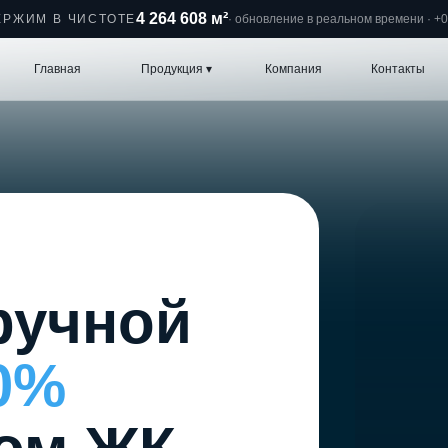
4 264 609 м²
ЕРЖИМ В ЧИСТОТЕ
· обновление в реальном времени · +0,
вная
Продукция ▾
Компания
Контакты
8 800 600 6
учной
%
м ЖК