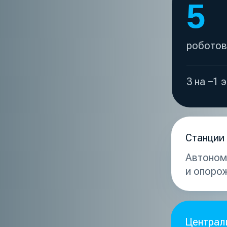
и опорожнение бака
Централизованное 
Платформа
ROBO 
парка роботов в ре
Управление расписание