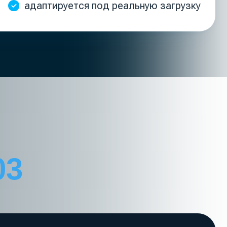
 −2 этаже
ния
ядка, замена воды