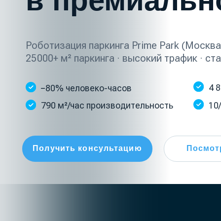
Роботизация паркинга Prime Park (Москва) с 
25 000+ м² паркинга · высокий трафик · стабиль
4 850 м² 
−80% человеко-часов
790 м²/час производительность
10/10 уд
Получить консультацию
Посмотреть 
О ПРОЕКТЕ