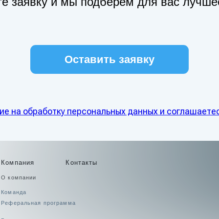
е заявку и мы подберём для вас лучш
Оставить заявку
ия
Контакты
ие на обработку персональных данных и соглашаете
нии
П
а
ьная программа
8
ма улучшений
я
я