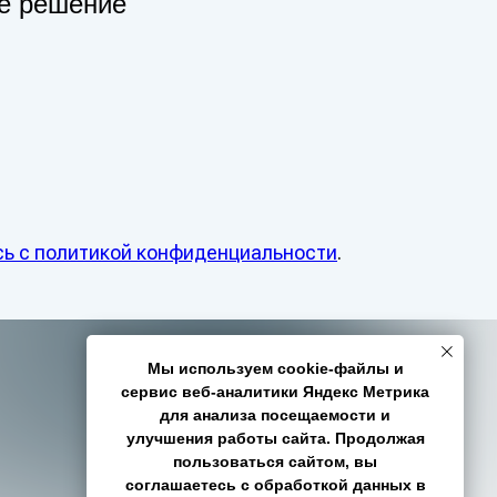
ее решение
© ООО «Робо» | 2025
сь c политикой конфиденциальности
.
олитика обработки персональных данных
Согласие на обработку данных
 800 600 6186
01@robo.ooo
Мы используем cookie-файлы и
Телеграм-канал ROBO - подпишитесь!
сервис веб-аналитики Яндекс Метрика
для анализа посещаемости и
улучшения работы сайта. Продолжая
пользоваться сайтом, вы
соглашаетесь с обработкой данных в