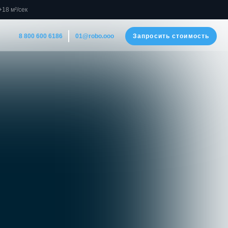
18 м²/сек
186
Запросить стоимость
01@robo.ooo