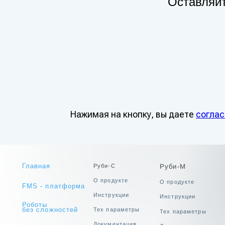
Оставляйт
Главная
Руби-М
Руби-С
Компан
Нажимая на кнопку, вы даете
соглас
О продукте
О продукте
О компа
FMS - платформа
Инструкции
Инструкции
Команд
Роботы
Реферал
без сложностей
Тех параметры
Тех параметры
Документация
Документация
Блог
Програм
Истори
Мисси