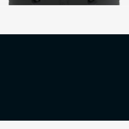
ро
Моно-камера