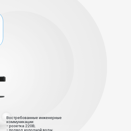
ребованные инженерные
уникации:
зетка 220В;
двод холодной воды;
доотвод (для грязной воды).