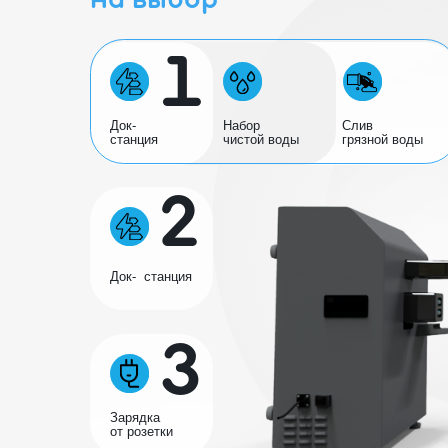
Док-
Набор
Слив
станция
чистой воды
грязной воды
2
Док- станция
3
Вост
комм
Зарядка
- ро
от розетки
- по
- во