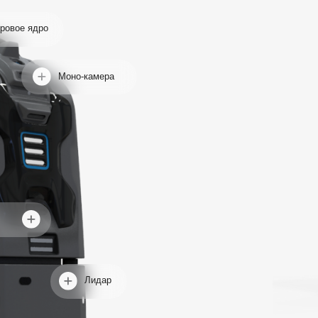
Лидар
Динамический бампер
ро
Моно-камера