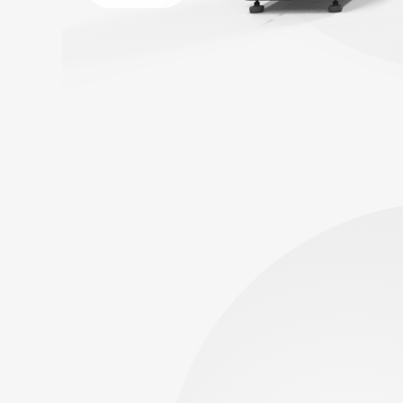
Все
данные
на ладони