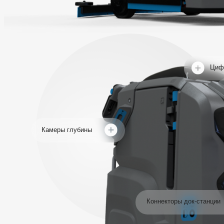
Коннекторы док-станции
Ультрасоники