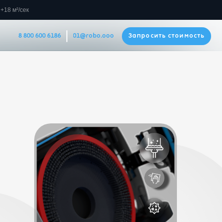
+18 м²/сек
186
Запросить стоимость
01@robo.ooo