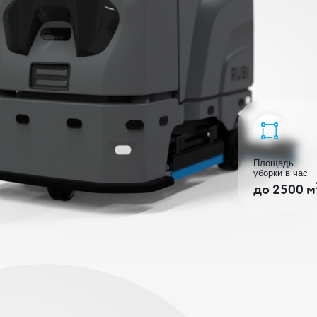
Площадь
Авто
уборки в час
работ
2
до 2500 м
10 