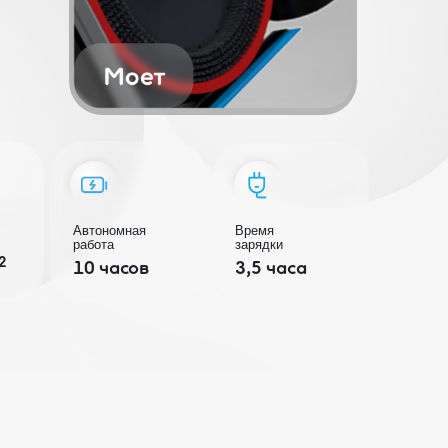
номная
Время
а
зарядки
часов
3,5 часа