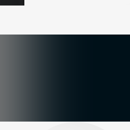
Цифровое яд
Камеры глубины
Коннекторы док-станции